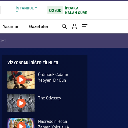
İMSAK'A
İSTANBUL
02:00
KALAN SÜRE
°
Yazarlar
Gazeteler
vimi
VIZYONDAKI DIĞER FILMLER
Örümcek-Adam:
Yepyeni Bir Gün
The Odyssey
Nasreddin Hoca:
Zaman Yolcusu 4