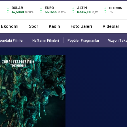
DOLAR
EURO
ALTIN
BITCOIN
47,5960
55,0755
6.504,06
%
0.06%
0.11%
0,12
Ekonomi
Spor
Kadın
Foto Galeri
Videolar
yondaki Filmler
Haftanın Filmleri
Popüler Fragmanlar
Vizyon Tak