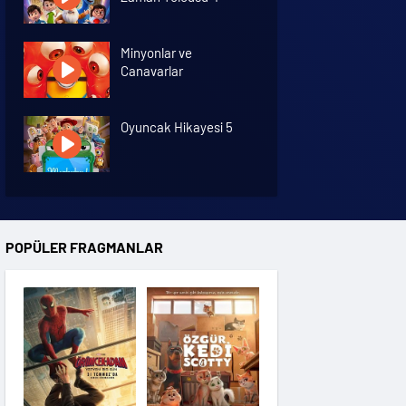
Minyonlar ve
Canavarlar
Oyuncak Hikayesi 5
Özgür Kedi Scotty
POPÜLER FRAGMANLAR
Moana
Hannas 3