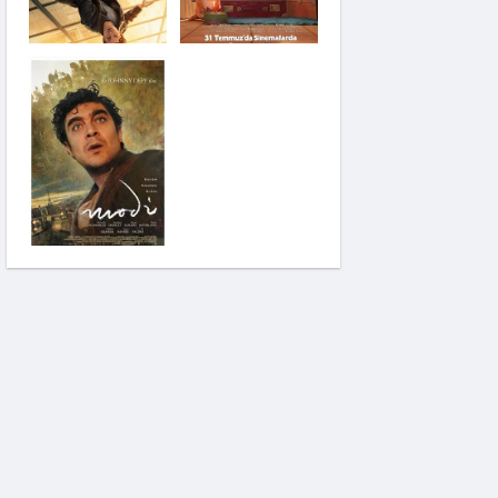
Saplantı
Modi: Deliliğin
Kanadında Üç Gün
Pinokyo: Kanlı Masal
İzci Takımı: Şelalenin
Peşinde