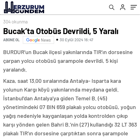
304 okunma
Bucak’ta Otobüs Devrildi, 5 Yaralı
30 Eylül 2024 16:47
ABONE OL
News
BURDUR’un Bucak ilçesi yakınlarında TIR’ın dorsesine
çarpan yolcu otobüsü şarampole devrildi, 5 kişi
yaralandı.
Kaza, saat 13.00 sıralarında Antalya- Isparta kara
yolunun Kargı köyü yakınlarında meydana geldi.
İstanbul’dan Antalya’ya giden Temel B. (45)
yönetimindeki 07 BIN 659 plakalı yolcu otobüsü, yoğun
yağış nedeniyle kayganlaşan yolda kontrolden çıkıp
karşı yönden gelen Bahri B.’nin (27) kullandığı 32 LT 363
plakalı TIR’ın dorsesine çarptıktan sonra şarampole