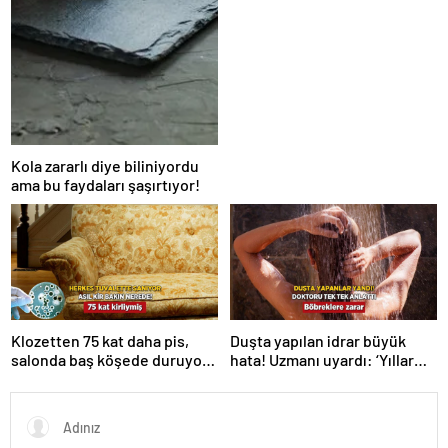
Kola zararlı diye biliniyordu
ama bu faydaları şaşırtıyor!
Klozetten 75 kat daha pis,
Duşta yapılan idrar büyük
salonda baş köşede duruyor!
hata! Uzmanı uyardı: ‘Yıllar
Karbonat tek çaresi
içinde böbrekleri bitiriyor’