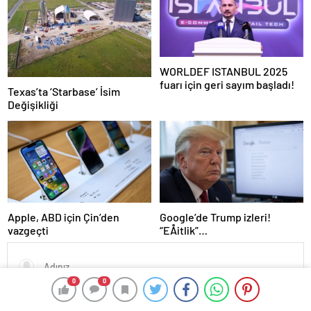
WORLDEF ISTANBUL 2025
fuarı için geri sayım başladı!
Texas’ta ‘Starbase’ İsim
Değişikliği
Google’de Trump izleri!
Apple, ABD için Çin’den
“EÅitlik”
vazgeçti
ilkesiÂ rafaÂ kaldÄ±rÄ±lÄ±yor,
iÅe alÄ±m sÃ¼reci deÄiÅiyor
0
0