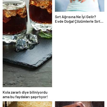
Sırt Ağrısına Ne İyi Gelir?
Evde Doğal Çözümlerle Sırt
Ağrısı Nasıl Geçer ve Tedavi
Edilir?
Kola zararlı diye biliniyordu
ama bu faydaları şaşırtıyor!