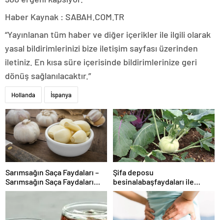
Haber Kaynak : SABAH.COM.TR
“Yayınlanan tüm haber ve diğer içerikler ile ilgili olarak
yasal bildirimlerinizi bize iletişim sayfası üzerinden
iletiniz. En kısa süre içerisinde bildirimlerinize geri
dönüş sağlanılacaktır.”
Hollanda
İspanya
Sarımsağın Saça Faydaları –
Şifa deposu
Sarımsağın Saça Faydaları
besinalabaşfaydaları ile
Nelerdir, Nasıl Uygulanır?
şaşırtıyor! İşte kanserden
koruyan mucize besin
alabaş…