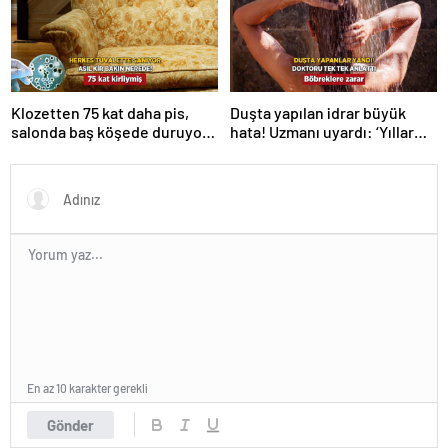
Klozetten 75 kat daha pis,
Duşta yapılan idrar büyük
salonda baş köşede duruyor!
hata! Uzmanı uyardı: ‘Yıllar
Karbonat tek çaresi
içinde böbrekleri bitiriyor’
En az 10 karakter gerekli
Gönder