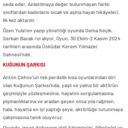
veda eder. Anlatılmaya değer bulunmayan farklı
sınıflardan kadınların sıcak ve aşina hayat hikâyeleri,
ilk kez aktarılır.
Özen Yula’nın yazıp yönettiği oyunda Sema Keçik,
Serkan Bacak rol alıyor. Oyun, 30 Ekim-2 Kasım 2024
tarihleri arasında Üsküdar Kerem Yılmazer
Sahnesi’nde.
KUĞUNUN ŞARKISI
Anton Çehov’un tek perdelik kısa oyunlarından biri
olan Kuğunun Şarkısı’nda, yaşlı ve yalnız bir aktörün
geçmişiyle yüzleşmesine, hayatını sorgulamasına,
pişmanlıklarına ve aradan geçen onca yıla rağmen,
hala, hayatta en iyi yaptığı şeye, aktörlüğe tutunmaya
çalışmasına tanık oluyoruz.
Oyunda, insan doğasının gizli özlemlerini, öfkelerini ve