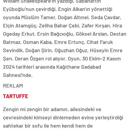
William Shakespeare’in yazdığı, Sabahattin
Eyüboğlu’nun çevirdiği, Engin Alkan’ın yönettiği
oyunda Müslüm Tamer, Doğan Altınel, Seda Çavdar,
Elçin Atamgüç, Zeliha Bahar Çebi, Zafer Kırşan, Hira
Ogeday Erkut, Ersin Bağcıoğlu, Göksel Arslan, Destan
Batmaz, Osman Kaba, Emre Ertunç, Cihat Faruk
Sevindik, Doğan Şirin, Oğuzhan Oğuz, Hüseyin Emre
Şen, Deran Özgen rol alıyor. Oyun, 30 Ekim-2 Kasım
2024 tarihleri arasında Kağıthane Sadabad
Sahnesi’nde.
REKLAM
TARTUFFE
Zengin mi zengin bir adamın, ailesindeki ve
çevresindeki kimseyi dinlemeden evine yerleştirdiği
sahtekar bir sofu ile hem kendi hem de