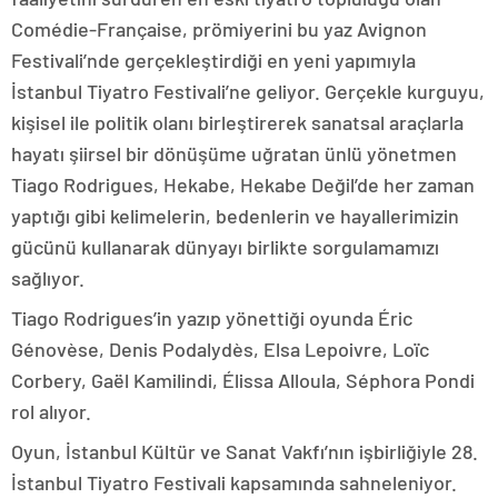
Comédie-Française, prömiyerini bu yaz Avignon
Festivali’nde gerçekleştirdiği en yeni yapımıyla
İstanbul Tiyatro Festivali’ne geliyor. Gerçekle kurguyu,
kişisel ile politik olanı birleştirerek sanatsal araçlarla
hayatı şiirsel bir dönüşüme uğratan ünlü yönetmen
Tiago Rodrigues, Hekabe, Hekabe Değil’de her zaman
yaptığı gibi kelimelerin, bedenlerin ve hayallerimizin
gücünü kullanarak dünyayı birlikte sorgulamamızı
sağlıyor.
Tiago Rodrigues’in yazıp yönettiği oyunda Éric
Génovèse, Denis Podalydès, Elsa Lepoivre, Loïc
Corbery, Gaël Kamilindi, Élissa Alloula, Séphora Pondi
rol alıyor.
Oyun, İstanbul Kültür ve Sanat Vakfı’nın işbirliğiyle 28.
İstanbul Tiyatro Festivali kapsamında sahneleniyor.