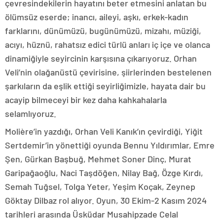
çevresindekilerin hayatını beter etmesini anlatan bu
ölümsüz eserde; inancı, aileyi, aşkı, erkek-kadın
farklarını, dünümüzü, bugünümüzü, mizahı, müziği,
acıyı, hüznü, rahatsız edici türlü anları iç içe ve olanca
dinamiğiyle seyircinin karşısına çıkarıyoruz. Orhan
Veli’nin olağanüstü çevirisine, şiirlerinden bestelenen
şarkıların da eşlik ettiği seyirliğimizle, hayata dair bu
acayip bilmeceyi bir kez daha kahkahalarla
selamlıyoruz.
Molière’in yazdığı, Orhan Veli Kanık’ın çevirdiği, Yiğit
Sertdemir’in yönettiği oyunda Bennu Yıldırımlar, Emre
Şen, Gürkan Başbuğ, Mehmet Soner Dinç, Murat
Garipağaoğlu, Naci Taşdöğen, Nilay Bağ, Özge Kırdı,
Semah Tuğsel, Tolga Yeter, Yeşim Koçak, Zeynep
Göktay Dilbaz rol alıyor. Oyun, 30 Ekim-2 Kasım 2024
tarihleri arasında Üsküdar Musahipzade Celal