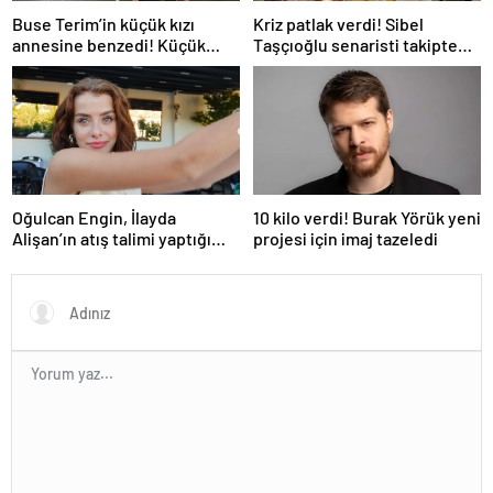
Buse Terim’in küçük kızı
Kriz patlak verdi! Sibel
annesine benzedi! Küçük
Taşçıoğlu senaristi takipten
Naz’ın son haline yorum yağdı
çıktı
Oğulcan Engin, İlayda
10 kilo verdi! Burak Yörük yeni
Alişan’ın atış talimi yaptığı
projesi için imaj tazeledi
anları paylaştı