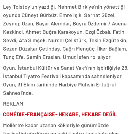
Ley Tolstoy’un yazdığı, Mehmet Birkiye’nin yönettiği
oyunda Cüneyt Gürbüz, Emre Işık, Serhat Güzel,
Zeynep Özan, Başar Alemdar, Büşra Özdemir / Asena
Keskinci, Ahmet Buğra Karakoyun, Ezgi Özbalı, Fatih
Sevdi, Ata Şimşek, Nursel Çeliktürk, Tekin Ezgütekin,
Sezen Düzakar Çetindaş, Çağrı Mengüç, İlker Bağlam,
Tunç Efe, Semih Eraslan, Umut İsfen rol alıyor.
Oyun, İstanbul Kültür ve Sanat Vakfı’nın işbirliğiyle 28.
İstanbul Tiyatro Festivali kapsamında sahneleniyor.
Oyun, 31 Ekim tarihinde Harbiye Muhsin Ertuğrul
Sahnesi’nde.
REKLAM
COMÉDIE-FRANÇAISE- HEKABE, HEKABE DEĞİL
Molière’e kadar uzanan kökleriyle günümüzde
faaliyetini sürdüren en eski tiyatro topluluğu olan