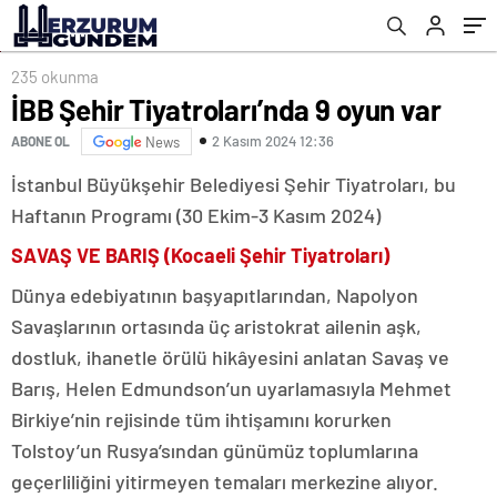
235 okunma
İBB Şehir Tiyatroları’nda 9 oyun var
2 Kasım 2024 12:36
ABONE OL
News
İstanbul Büyükşehir Belediyesi Şehir Tiyatroları, bu
Haftanın Programı (30 Ekim-3 Kasım 2024)
SAVAŞ VE BARIŞ (Kocaeli Şehir Tiyatroları)
Dünya edebiyatının başyapıtlarından, Napolyon
Savaşlarının ortasında üç aristokrat ailenin aşk,
dostluk, ihanetle örülü hikâyesini anlatan Savaş ve
Barış, Helen Edmundson’un uyarlamasıyla Mehmet
Birkiye’nin rejisinde tüm ihtişamını korurken
Tolstoy’un Rusya’sından günümüz toplumlarına
geçerliliğini yitirmeyen temaları merkezine alıyor.