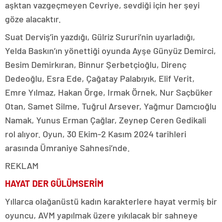
aşktan vazgeçmeyen Cevriye, sevdiği için her şeyi
göze alacaktır.
Suat Derviş’in yazdığı, Gülriz Sururi’nin uyarladığı,
Yelda Baskın’ın yönettiği oyunda Ayşe Günyüz Demirci,
Besim Demirkıran, Binnur Şerbetçioğlu, Direnç
Dedeoğlu, Esra Ede, Çağatay Palabıyık, Elif Verit,
Emre Yılmaz, Hakan Örge, Irmak Örnek, Nur Saçbüker
Otan, Samet Silme, Tuğrul Arsever, Yağmur Damcıoğlu
Namak, Yunus Erman Çağlar, Zeynep Ceren Gedikali
rol alıyor. Oyun, 30 Ekim-2 Kasım 2024 tarihleri
arasında Ümraniye Sahnesi’nde.
REKLAM
HAYAT DER GÜLÜMSERİM
Yıllarca olağanüstü kadın karakterlere hayat vermiş bir
oyuncu, AVM yapılmak üzere yıkılacak bir sahneye