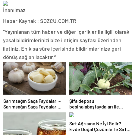
Haber Kaynak : SOZCU.COM.TR
“Yayınlanan tüm haber ve diğer içerikler ile ilgili olarak
yasal bildirimlerinizi bize iletişim sayfası üzerinden
iletiniz. En kısa süre içerisinde bildirimlerinize geri
dönüş sağlanılacaktır.”
Sarımsağın Saça Faydaları –
Şifa deposu
Sarımsağın Saça Faydaları
besinalabaşfaydaları ile
Nelerdir, Nasıl Uygulanır?
şaşırtıyor! İşte kanserden
koruyan mucize besin
Sırt Ağrısına Ne İyi Gelir?
alabaş…
Evde Doğal Çözümlerle Sırt
Ağrısı Nasıl Geçer ve Tedavi