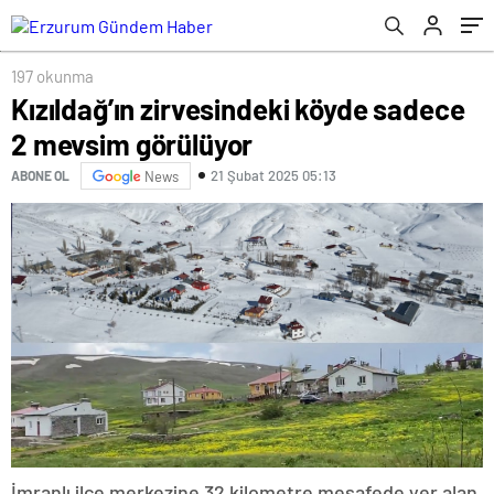
197 okunma
Kızıldağ’ın zirvesindeki köyde sadece
2 mevsim görülüyor
21 Şubat 2025 05:13
ABONE OL
News
İmranlı ilçe merkezine 32 kilometre mesafede yer alan