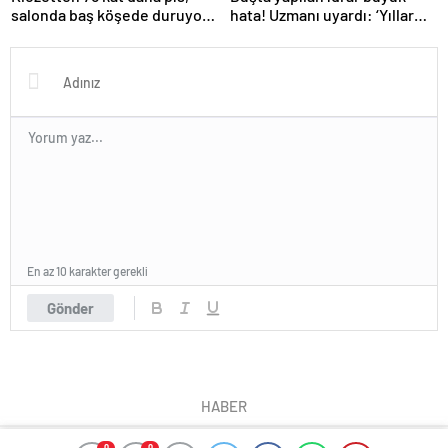
salonda baş köşede duruyor!
hata! Uzmanı uyardı: ‘Yıllar
Karbonat tek çaresi
içinde böbrekleri bitiriyor’
En az 10 karakter gerekli
Gönder
HABER
0
0