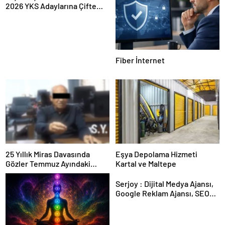
2026 YKS Adaylarına Çifte
Güvence: Sabit Ücret ve
Kesintisiz Burs
Fiber İnternet
25 Yıllık Miras Davasında
Eşya Depolama Hizmeti
Gözler Temmuz Ayındaki
Kartal ve Maltepe
Karar Duruşmasına Çevrildi
Serjoy : Dijital Medya Ajansı,
Google Reklam Ajansı, SEO
Ajansı ve Web Tasarım Ajansı