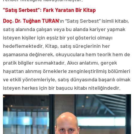
“Satış Serbest”: Fark Yaratan Bir Kitap
Doç. Dr. Tuğhan TURAN
'ın “Satış Serbest” isimli kitabı,
satış alanında çalışan veya bu alanda kariyer yapmak
isteyen kişiler için eşsiz bir yol gösterici olmayı
hedeflemektedir. Kitap, satış süreçlerinin her
aşamasına değinerek, okuyuculara hem teorik hem de
pratik bilgiler sunmaktadır. Akıcı anlatımı, gerçek
hayattan alınmış örneklerle zenginleştirilmiş bölümleri
ve etkili yöntemleriyle, satış dünyasında başarılı olmak
isteyen herkes için bir başucu kitabı niteliğindedir.