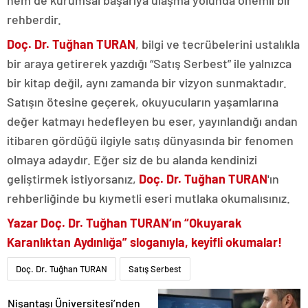
hem de kurumsal başarıya ulaşma yolunda önemli bir
rehberdir.
Doç. Dr. Tuğhan TURAN
, bilgi ve tecrübelerini ustalıkla
bir araya getirerek yazdığı “Satış Serbest” ile yalnızca
bir kitap değil, aynı zamanda bir vizyon sunmaktadır.
Satışın ötesine geçerek, okuyucuların yaşamlarına
değer katmayı hedefleyen bu eser, yayınlandığı andan
itibaren gördüğü ilgiyle satış dünyasında bir fenomen
olmaya adaydır. Eğer siz de bu alanda kendinizi
geliştirmek istiyorsanız,
Doç. Dr. Tuğhan TURAN
'ın
rehberliğinde bu kıymetli eseri mutlaka okumalısınız.
Yazar Doç. Dr. Tuğhan TURAN’ın “Okuyarak
Karanlıktan Aydınlığa” sloganıyla, keyifli okumalar!
Doç. Dr. Tuğhan TURAN
Satış Serbest
Nişantaşı Üniversitesi’nden