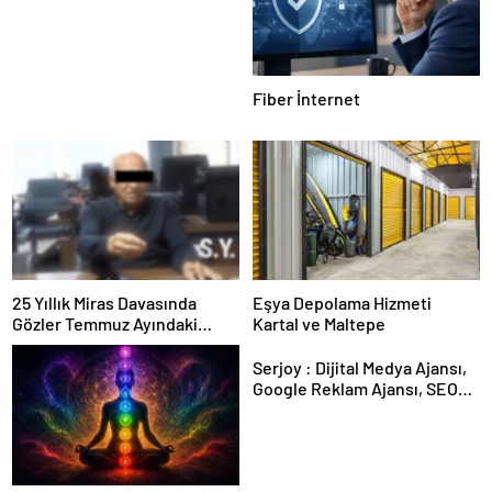
Güvence: Sabit Ücret ve
Kesintisiz Burs
Fiber İnternet
25 Yıllık Miras Davasında
Eşya Depolama Hizmeti
Gözler Temmuz Ayındaki
Kartal ve Maltepe
Karar Duruşmasına Çevrildi
Serjoy : Dijital Medya Ajansı,
Google Reklam Ajansı, SEO
Ajansı ve Web Tasarım Ajansı