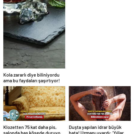
Kola zararlı diye biliniyordu
ama bu faydaları şaşırtıyor!
Klozetten 75 kat daha pis,
Duşta yapılan idrar büyük
salonda baş köşede duruyor!
hata! Uzmanı uyardı: ‘Yıllar