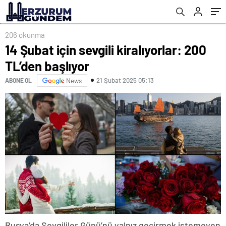
206 okunma
14 Şubat için sevgili kiralıyorlar: 200
TL’den başlıyor
21 Şubat 2025 05:13
ABONE OL
News
Rusya’da Sevgililer Günü’nü yalnız geçirmek istemeyen