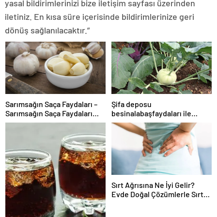
yasal bildirimlerinizi bize iletişim sayfası üzerinden
iletiniz. En kısa süre içerisinde bildirimlerinize geri
dönüş sağlanılacaktır.”
Sarımsağın Saça Faydaları –
Şifa deposu
Sarımsağın Saça Faydaları
besinalabaşfaydaları ile
Nelerdir, Nasıl Uygulanır?
şaşırtıyor! İşte kanserden
koruyan mucize besin
alabaş…
Sırt Ağrısına Ne İyi Gelir?
Evde Doğal Çözümlerle Sırt
Ağrısı Nasıl Geçer ve Tedavi
Edilir?