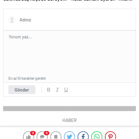
Karbonat tek çaresi
içinde böbrekleri bitiriyor’
En az 10 karakter gerekli
Gönder
HABER
0
0