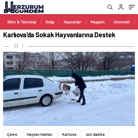
Bilim & Teknoloji
Doğa
Hayvanlar
Magazin
Otomobil
Karlıova’da Sokak Hayvanlarına Destek
1
Çevre
Hayvan Hakları
Karlıova
son dakika