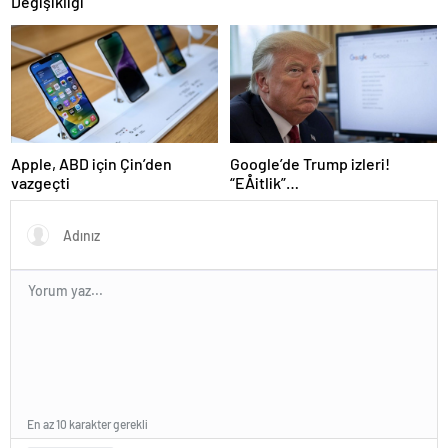
Değişikliği
Google’de Trump izleri!
Apple, ABD için Çin’den
“EÅitlik”
vazgeçti
ilkesiÂ rafaÂ kaldÄ±rÄ±lÄ±yor,
iÅe alÄ±m sÃ¼reci deÄiÅiyor
En az 10 karakter gerekli