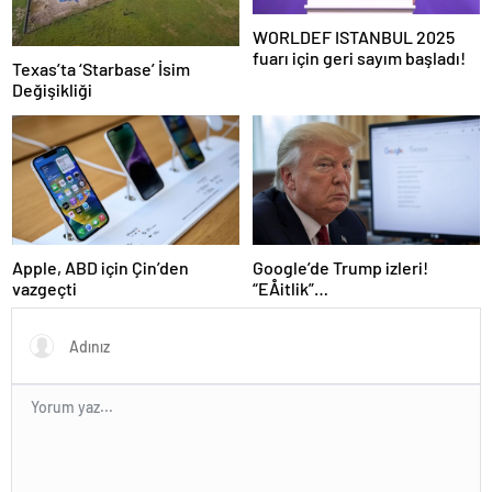
WORLDEF ISTANBUL 2025
fuarı için geri sayım başladı!
Texas’ta ‘Starbase’ İsim
Değişikliği
Google’de Trump izleri!
Apple, ABD için Çin’den
“EÅitlik”
vazgeçti
ilkesiÂ rafaÂ kaldÄ±rÄ±lÄ±yor,
iÅe alÄ±m sÃ¼reci deÄiÅiyor